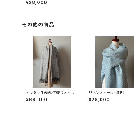
ー・ベージュ
¥28,000
その他の商品
カシミヤ手紡網代織りストー
リネンストール・清明
ル・黒
¥68,000
¥28,000