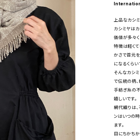
Internatio
上品なカシミ
カシミヤは
価値が多々く
特徴は軽くて
かさで首元を
になるくらい
そんなカシミ
で伝統の柄、
手紡ぎ糸の
嬉しいです。
網代織りは、
ンはいつの時
ます。
目にちかちか