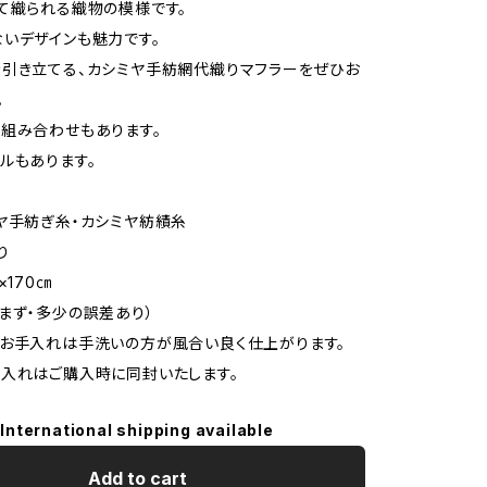
て織られる織物の模様です。
いデザインも魅力です。
引き立てる、カシミヤ手紡網代織りマフラーをぜひお
。
組み合わせもあります。
ルもあります。
ヤ手紡ぎ糸・カシミヤ紡績糸
り
×170㎝
・多少の誤差あり）
お手入れは手洗いの方が風合い良く仕上がります。
入れはご購入時に同封いたします。
International shipping available
Add to cart