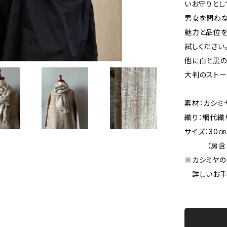
いお守りとし
男女を問わな
魅力と品位を
試しください
他に白と黒の
大判のストー
素材：カシミ
織り：網代織
サイズ：30㎝
（房含まず
※カシミヤの
詳しいお手