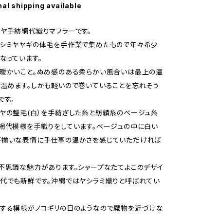
nal shipping available
ヤ手紡網代織りマフラーです。
カシミヤヤギの体毛を手作業で集めたもので年々希少
なっています。
暖かいこと。ぬめ感のある柔らかい風合いは最上の温
温めます。しかも軽いので巻いていることを忘れそう
です。
ヤの整毛(白）を手紡ぎした糸と紡績糸のベージュ糸
網代模様を手織りをしています。ベージュの中に白い
不揃いな表情に手仕事の温かさを感じていただければ
不思議な魅力があります。シャープなたてよこのデザイ
代でも新鮮です。沖縄ではヤシラミ織りと呼ばれてい
する模様がノコギリの目のようなので魔物を近づけな